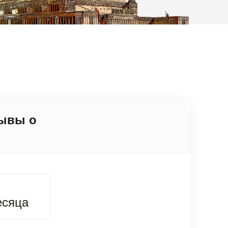
зывы о
есяца