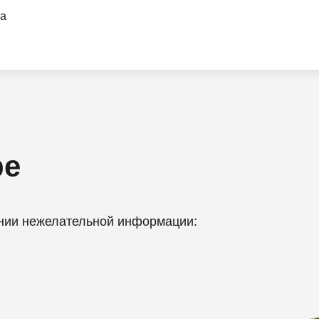
а
ре
ении нежелательной информации: