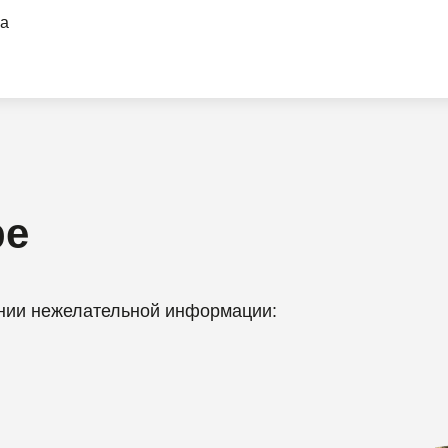
а
ре
ении нежелательной информации: