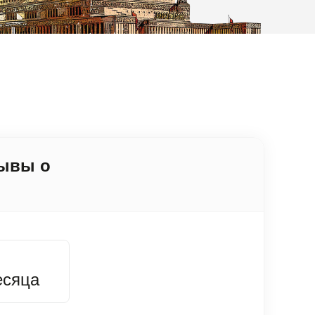
зывы о
есяца